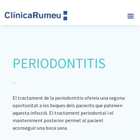
Skip
Skip
Skip
to
to
to
main
primary
footer
Clinica
content
sidebar
Rumeu
PERIODONTITIS
El tractament de la periodontitis ofereix una segona
oportunitat a les boques dels pacients que pateixen
aquesta infecció. El tractament periodontal i el
manteniment posterior permet al pacient
aconseguir una boca sana.