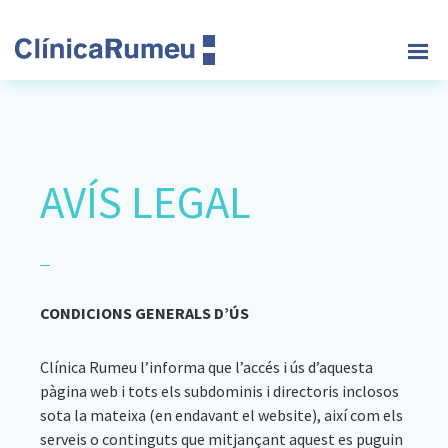
Skip
Skip
Skip
to
to
to
main
primary
footer
Clinica
content
sidebar
Rumeu
AVÍS LEGAL
CONDICIONS GENERALS D’ÚS
Clínica Rumeu l’informa que l’accés i ús d’aquesta
pàgina web i tots els subdominis i directoris inclosos
sota la mateixa (en endavant el website), així com els
serveis o continguts que mitjançant aquest es puguin