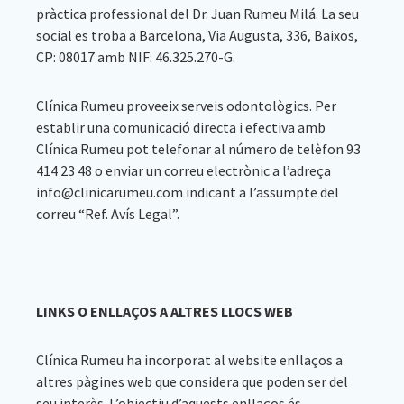
pràctica professional del Dr. Juan Rumeu Milá. La seu
social es troba a Barcelona, Via Augusta, 336, Baixos,
CP: 08017 amb NIF: 46.325.270-G.
Clínica Rumeu proveeix serveis odontològics. Per
establir una comunicació directa i efectiva amb
Clínica Rumeu pot telefonar al número de telèfon 93
414 23 48 o enviar un correu electrònic a l’adreça
info@clinicarumeu.com indicant a l’assumpte del
correu “Ref. Avís Legal”.
LINKS O ENLLAÇOS A ALTRES LLOCS WEB
Clínica Rumeu ha incorporat al website enllaços a
altres pàgines web que considera que poden ser del
seu interès. L’objectiu d’aquests enllaços és