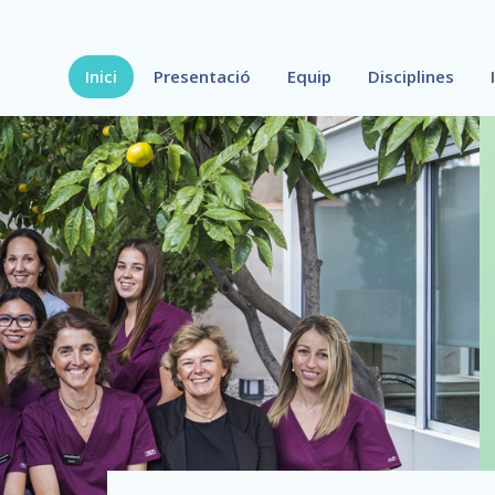
Inici
Presentació
Equip
Disciplines