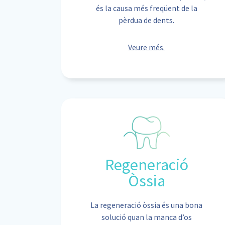
és la causa més freqüent de la
pèrdua de dents.
Veure més.
Regeneració
Òssia
La regeneració òssia és una bona
solució quan la manca d’os