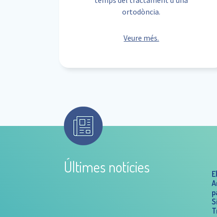
ortodòncia.
Veure més.
Últimes notícies
E
A
p
S
T